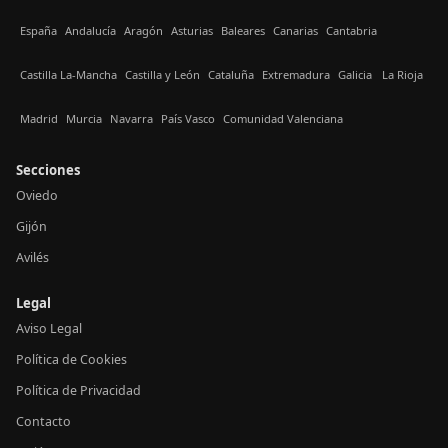
España
Andalucía
Aragón
Asturias
Baleares
Canarias
Cantabria
Castilla La-Mancha
Castilla y León
Cataluña
Extremadura
Galicia
La Rioja
Madrid
Murcia
Navarra
País Vasco
Comunidad Valenciana
Secciones
Oviedo
Gijón
Avilés
Legal
Aviso Legal
Política de Cookies
Política de Privacidad
Contacto