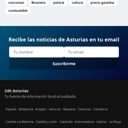
concursos
Bonoloto
justicia
cultura
precio gasolina
combustible
Recibe las noticias de Asturias en tu email
Suscribirme
24h Asturias
Tu fuente de información local actualizada.
España
Andalucía
Aragón
Asturias
Baleares
Canarias
Cantabria
Castilla La-Mancha
Castilla y León
Cataluña
Extremadura
Galicia
La Rioja