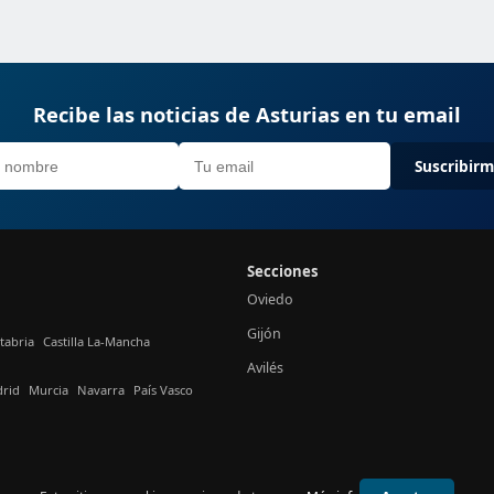
Recibe las noticias de Asturias en tu email
Suscribir
Secciones
Oviedo
Gijón
tabria
Castilla La-Mancha
Avilés
rid
Murcia
Navarra
País Vasco