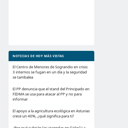
NOTICIAS DE HOY MÁS VISTAS
El Centro de Menores de Sograndio en crisis:
3 internos se fugan en un día y la seguridad
se tambalea
El PP denuncia que el stand del Principado en
FIDMA se usa para atacar al PP y no para
informar
El apoyo a la agricultura ecológica en Asturias
crece un 40%, ¿qué significa para ti?
¿Por qué subirán las viviendas en Gijón? La