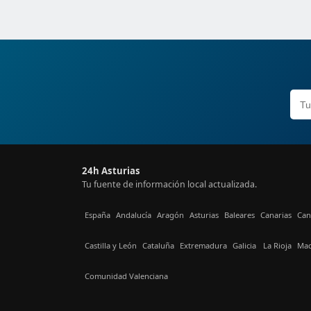
24h Asturias
Tu fuente de información local actualizada.
España
Andalucía
Aragón
Asturias
Baleares
Canarias
Can
Castilla y León
Cataluña
Extremadura
Galicia
La Rioja
Mad
Comunidad Valenciana