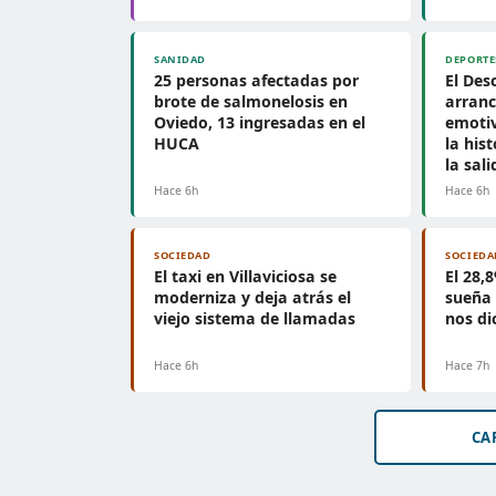
SANIDAD
DEPORTE
25 personas afectadas por
El Des
brote de salmonelosis en
arran
Oviedo, 13 ingresadas en el
emotiv
HUCA
la his
la sal
Hace 6h
Hace 6h
SOCIEDAD
SOCIEDA
El taxi en Villaviciosa se
El 28,
moderniza y deja atrás el
sueña 
viejo sistema de llamadas
nos di
Hace 6h
Hace 7h
CA