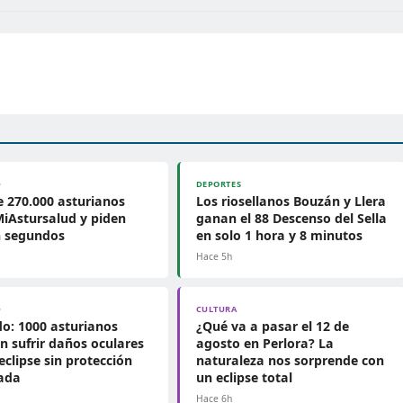
D
DEPORTES
 270.000 asturianos
Los riosellanos Bouzán y Llera
iAstursalud y piden
ganan el 88 Descenso del Sella
n segundos
en solo 1 hora y 8 minutos
Hace 5h
D
CULTURA
o: 1000 asturianos
¿Qué va a pasar el 12 de
n sufrir daños oculares
agosto en Perlora? La
 eclipse sin protección
naturaleza nos sorprende con
ada
un eclipse total
Hace 6h