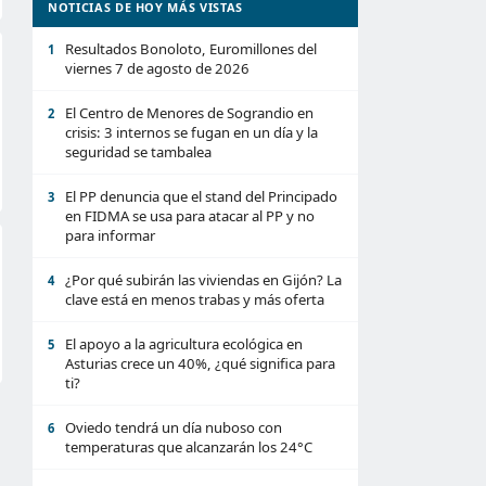
NOTICIAS DE HOY MÁS VISTAS
Resultados Bonoloto, Euromillones del
1
viernes 7 de agosto de 2026
El Centro de Menores de Sograndio en
2
crisis: 3 internos se fugan en un día y la
seguridad se tambalea
El PP denuncia que el stand del Principado
3
en FIDMA se usa para atacar al PP y no
para informar
¿Por qué subirán las viviendas en Gijón? La
4
clave está en menos trabas y más oferta
El apoyo a la agricultura ecológica en
5
Asturias crece un 40%, ¿qué significa para
ti?
Oviedo tendrá un día nuboso con
6
temperaturas que alcanzarán los 24°C