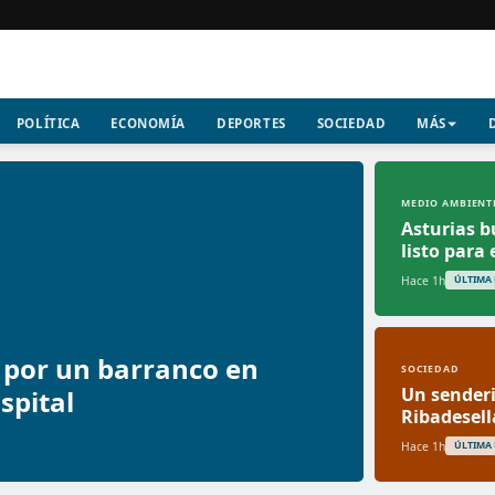
POLÍTICA
ECONOMÍA
DEPORTES
SOCIEDAD
MÁS
MEDIO AMBIENT
Asturias b
listo para
Hace 1h
ÚLTIMA
s por un barranco en
SOCIEDAD
Un senderi
spital
Ribadesell
Hace 1h
ÚLTIMA