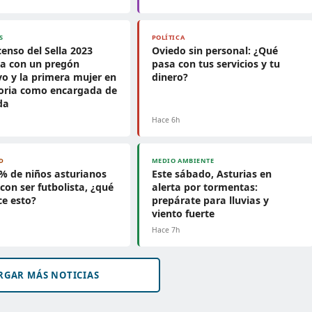
S
POLÍTICA
censo del Sella 2023
Oviedo sin personal: ¿Qué
ca con un pregón
pasa con tus servicios y tu
o y la primera mujer en
dinero?
toria como encargada de
ida
Hace 6h
D
MEDIO AMBIENTE
8% de niños asturianos
Este sábado, Asturias en
con ser futbolista, ¿qué
alerta por tormentas:
ce esto?
prepárate para lluvias y
viento fuerte
Hace 7h
RGAR MÁS NOTICIAS