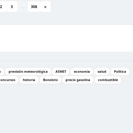
2
3
...
308
»
o
previsión meteorológica
AEMET
economía
salud
Política
concursos
historia
Bonoloto
precio gasolina
combustible