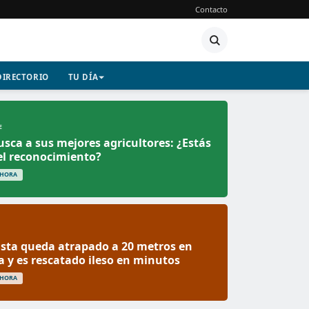
Contacto
DIRECTORIO
TU DÍA
E
usca a sus mejores agricultores: ¿Estás
 el reconocimiento?
 HORA
sta queda atrapado a 20 metros en
a y es rescatado ileso en minutos
 HORA