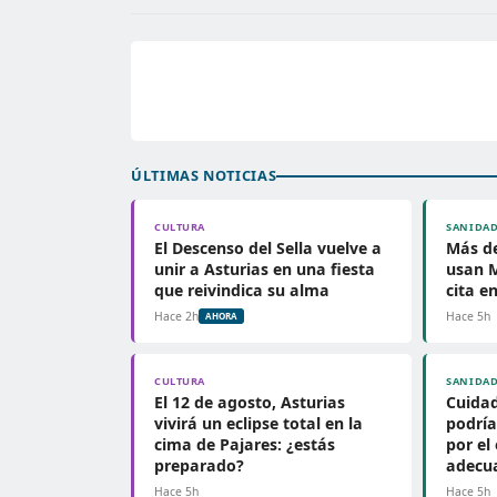
ÚLTIMAS NOTICIAS
CULTURA
SANIDA
El Descenso del Sella vuelve a
Más de
unir a Asturias en una fiesta
usan M
que reivindica su alma
cita e
Hace 2h
Hace 5h
AHORA
CULTURA
SANIDA
El 12 de agosto, Asturias
Cuidad
vivirá un eclipse total en la
podría
cima de Pajares: ¿estás
por el
preparado?
adecu
Hace 5h
Hace 5h