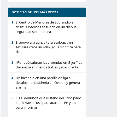
NOTICIAS DE HOY MÁS VISTAS
El Centro de Menores de Sograndio en
1
crisis: 3 internos se fugan en un día y la
seguridad se tambalea
El apoyo a la agricultura ecológica en
2
Asturias crece un 40%, ¿qué significa para
ti?
¿Por qué subirán las viviendas en Gijón? La
3
clave está en menos trabas y más oferta
Un incendio en una parrilla obliga a
4
desalojar una sidrería en Oviedo y genera
alarma
El PP denuncia que el stand del Principado
5
en FIDMA se usa para atacar al PP y no
para informar