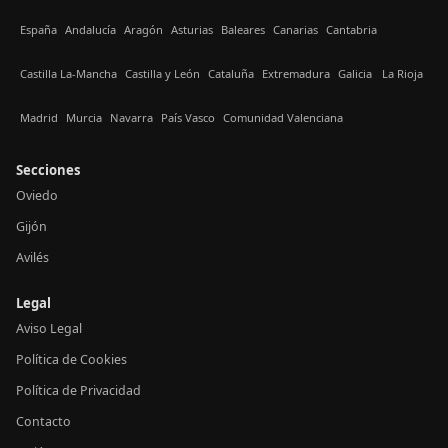
España
Andalucía
Aragón
Asturias
Baleares
Canarias
Cantabria
Castilla La-Mancha
Castilla y León
Cataluña
Extremadura
Galicia
La Rioja
Madrid
Murcia
Navarra
País Vasco
Comunidad Valenciana
Secciones
Oviedo
Gijón
Avilés
Legal
Aviso Legal
Política de Cookies
Política de Privacidad
Contacto