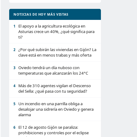
NOTICIAS DE HOY MÁS VISTAS
El apoyo a la agricultura ecológica en
1
Asturias crece un 40%, ¿qué significa para
ti?
¿Por qué subirán las viviendas en Gijón? La
2
clave está en menos trabas y más oferta
Oviedo tendrá un día nuboso con
3
temperaturas que alcanzarán los 24°C
Más de 310 agentes vigilan el Descenso
4
del Sella: ¿qué pasa con tu seguridad?
Un incendio en una parrilla obliga a
5
desalojar una sidrería en Oviedo y genera
alarma
El 12 de agosto Gijón se paraliza:
6
prohibiciones y controles por el eclipse