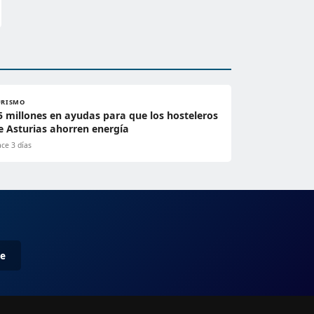
URISMO
5 millones en ayudas para que los hosteleros
e Asturias ahorren energía
ce 3 días
me