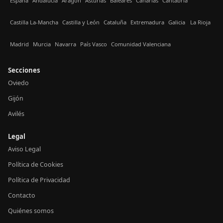
España
Andalucía
Aragón
Asturias
Baleares
Canarias
Cantabria
Castilla La-Mancha
Castilla y León
Cataluña
Extremadura
Galicia
La Rioja
Madrid
Murcia
Navarra
País Vasco
Comunidad Valenciana
Secciones
Oviedo
Gijón
Avilés
Legal
Aviso Legal
Política de Cookies
Política de Privacidad
Contacto
Quiénes somos