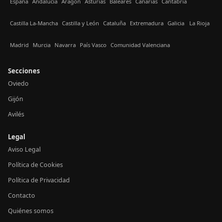
España
Andalucía
Aragón
Asturias
Baleares
Canarias
Cantabria
Castilla La-Mancha
Castilla y León
Cataluña
Extremadura
Galicia
La Rioja
Madrid
Murcia
Navarra
País Vasco
Comunidad Valenciana
Secciones
Oviedo
Gijón
Avilés
Legal
Aviso Legal
Política de Cookies
Política de Privacidad
Contacto
Quiénes somos