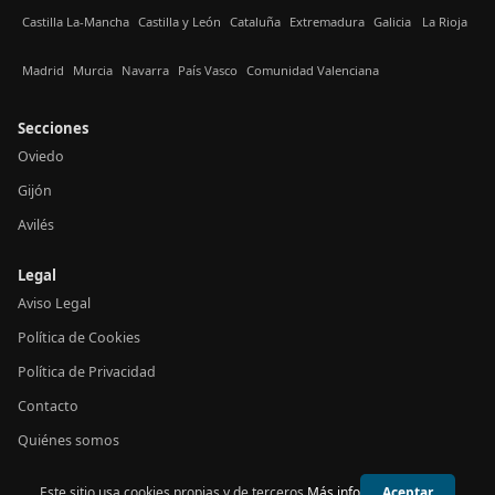
Castilla La-Mancha
Castilla y León
Cataluña
Extremadura
Galicia
La Rioja
Madrid
Murcia
Navarra
País Vasco
Comunidad Valenciana
Secciones
Oviedo
Gijón
Avilés
Legal
Aviso Legal
Política de Cookies
Política de Privacidad
Contacto
Quiénes somos
Este sitio usa cookies propias y de terceros.
Más info
Aceptar