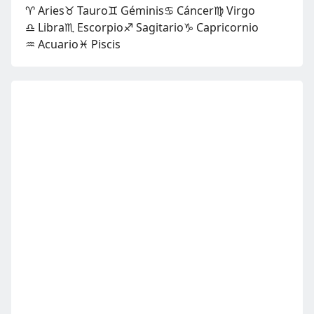
♈ Aries
♉ Tauro
♊ Géminis
♋ Cáncer
♍ Virgo
♎ Libra
♏ Escorpio
♐ Sagitario
♑ Capricornio
♒ Acuario
♓ Piscis