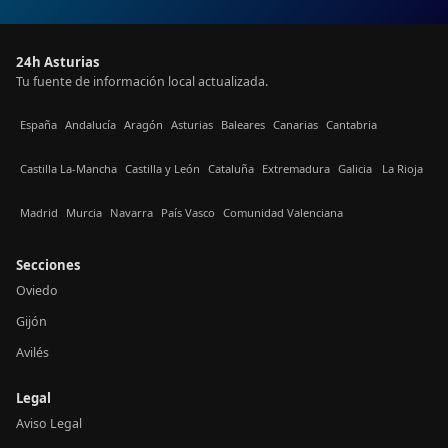
24h Asturias
Tu fuente de información local actualizada.
España
Andalucía
Aragón
Asturias
Baleares
Canarias
Cantabria
Castilla La-Mancha
Castilla y León
Cataluña
Extremadura
Galicia
La Rioja
Madrid
Murcia
Navarra
País Vasco
Comunidad Valenciana
Secciones
Oviedo
Gijón
Avilés
Legal
Aviso Legal