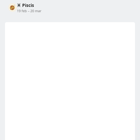
♓ Piscis
19 feb – 20 mar