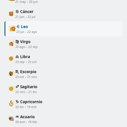
21 may – 20 jun
♋ Cáncer
21 jun – 22 jul
♌ Leo
23 jul – 22 ago
♍ Virgo
23 ago – 22 sep
♎ Libra
23 sep – 22 oct
♏ Escorpio
23 oct – 21 nov
♐ Sagitario
22 nov – 21 dic
♑ Capricornio
22 dic – 19 ene
♒ Acuario
20 ene – 18 feb