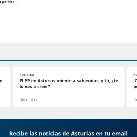
a política
POLÍTICA
P
en
El PP en Asturias miente a sabiendas, y tú, ¿te
¡
lo vas a creer?
p
Hace 1 días
Ha
Recibe las noticias de Asturias en tu email