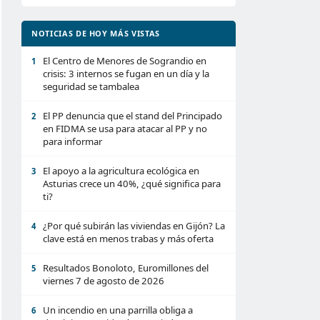
NOTICIAS DE HOY MÁS VISTAS
El Centro de Menores de Sograndio en
1
crisis: 3 internos se fugan en un día y la
seguridad se tambalea
El PP denuncia que el stand del Principado
2
en FIDMA se usa para atacar al PP y no
para informar
El apoyo a la agricultura ecológica en
3
Asturias crece un 40%, ¿qué significa para
ti?
¿Por qué subirán las viviendas en Gijón? La
4
clave está en menos trabas y más oferta
Resultados Bonoloto, Euromillones del
5
viernes 7 de agosto de 2026
Un incendio en una parrilla obliga a
6