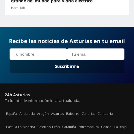
grande del mundo para vidrio eléctrico
Hace 18h
Recibe las noticias de Asturias en tu email
Suscribirme
24h Asturias
Tu fuente de información local actualizada.
España
Andalucía
Aragón
Asturias
Baleares
Canarias
Cantabria
Castilla La-Mancha
Castilla y León
Cataluña
Extremadura
Galicia
La Rioja