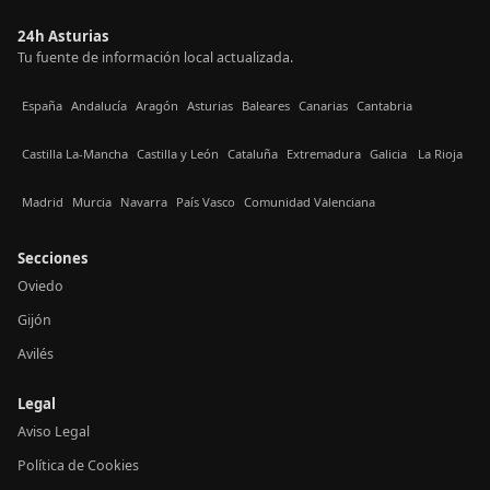
24h Asturias
Tu fuente de información local actualizada.
España
Andalucía
Aragón
Asturias
Baleares
Canarias
Cantabria
Castilla La-Mancha
Castilla y León
Cataluña
Extremadura
Galicia
La Rioja
Madrid
Murcia
Navarra
País Vasco
Comunidad Valenciana
Secciones
Oviedo
Gijón
Avilés
Legal
Aviso Legal
Política de Cookies