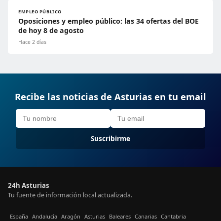
EMPLEO PÚBLICO
Oposiciones y empleo público: las 34 ofertas del BOE
de hoy 8 de agosto
Hace 2 días
Recibe las noticias de Asturias en tu email
Suscribirme
24h Asturias
Tu fuente de información local actualizada.
España
Andalucía
Aragón
Asturias
Baleares
Canarias
Cantabria