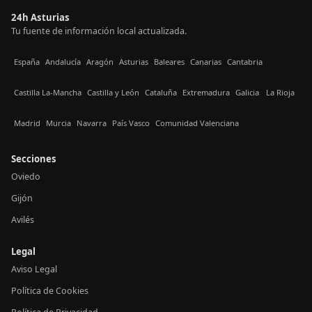
24h Asturias
Tu fuente de información local actualizada.
España
Andalucía
Aragón
Asturias
Baleares
Canarias
Cantabria
Castilla La-Mancha
Castilla y León
Cataluña
Extremadura
Galicia
La Rioja
Madrid
Murcia
Navarra
País Vasco
Comunidad Valenciana
Secciones
Oviedo
Gijón
Avilés
Legal
Aviso Legal
Política de Cookies