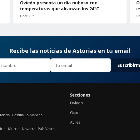
Oviedo presenta un día nuboso con
O
temperaturas que alcanzan los 24°C
e
Hace 19h
Ha
Recibe las noticias de Asturias en tu email
Suscribir
Secciones
Oviedo
Gijón
tabria
Castilla La-Mancha
Avilés
rid
Murcia
Navarra
País Vasco