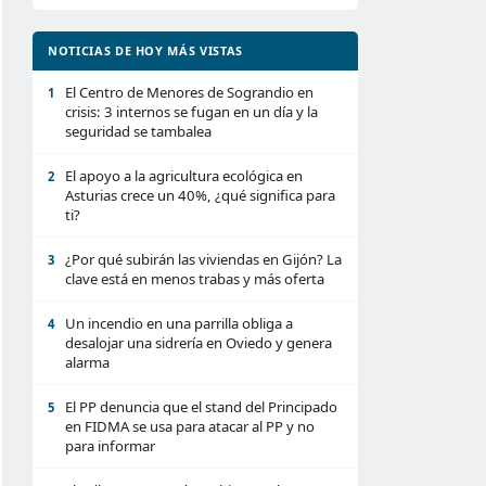
NOTICIAS DE HOY MÁS VISTAS
El Centro de Menores de Sograndio en
1
crisis: 3 internos se fugan en un día y la
seguridad se tambalea
El apoyo a la agricultura ecológica en
2
Asturias crece un 40%, ¿qué significa para
ti?
¿Por qué subirán las viviendas en Gijón? La
3
clave está en menos trabas y más oferta
Un incendio en una parrilla obliga a
4
desalojar una sidrería en Oviedo y genera
alarma
El PP denuncia que el stand del Principado
5
en FIDMA se usa para atacar al PP y no
para informar