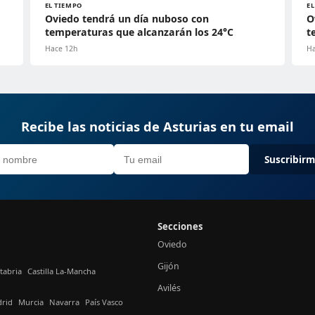
EL TIEMPO
E
Oviedo tendrá un día nuboso con
O
temperaturas que alcanzarán los 24°C
t
Hace 12h
Ha
Recibe las noticias de Asturias en tu email
Suscribir
Secciones
Oviedo
Gijón
tabria
Castilla La-Mancha
Avilés
rid
Murcia
Navarra
País Vasco