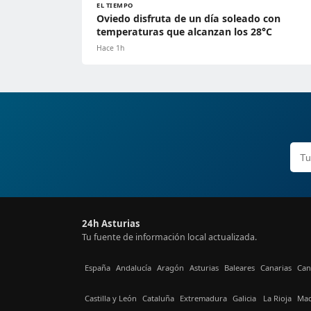
EL TIEMPO
Oviedo disfruta de un día soleado con
temperaturas que alcanzan los 28°C
Hace 1h
24h Asturias
Tu fuente de información local actualizada.
España
Andalucía
Aragón
Asturias
Baleares
Canarias
Can
Castilla y León
Cataluña
Extremadura
Galicia
La Rioja
Mad