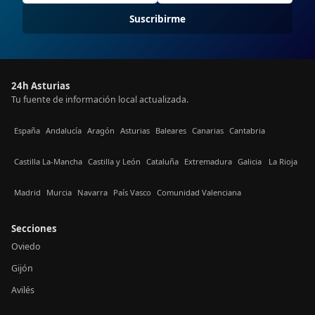
Suscribirme
24h Asturias
Tu fuente de información local actualizada.
España
Andalucía
Aragón
Asturias
Baleares
Canarias
Cantabria
Castilla La-Mancha
Castilla y León
Cataluña
Extremadura
Galicia
La Rioja
Madrid
Murcia
Navarra
País Vasco
Comunidad Valenciana
Secciones
Oviedo
Gijón
Avilés