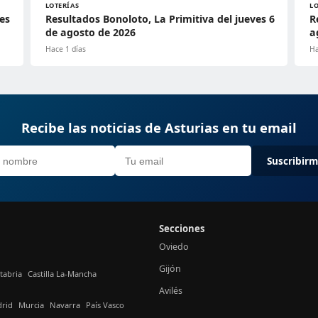
LOTERÍAS
L
es
Resultados Bonoloto, La Primitiva del jueves 6
R
de agosto de 2026
a
Hace 1 días
Ha
Recibe las noticias de Asturias en tu email
Suscribir
Secciones
Oviedo
Gijón
tabria
Castilla La-Mancha
Avilés
rid
Murcia
Navarra
País Vasco