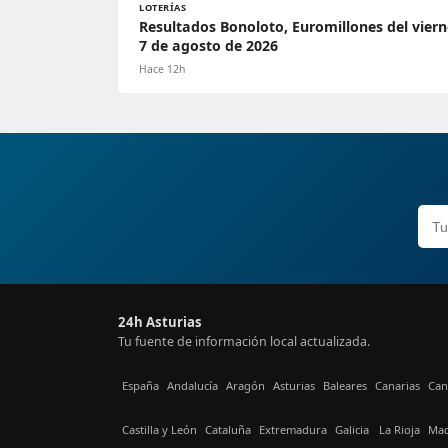
LOTERÍAS
Resultados Bonoloto, Euromillones del viern
7 de agosto de 2026
Hace 12h
24h Asturias
Tu fuente de información local actualizada.
España
Andalucía
Aragón
Asturias
Baleares
Canarias
Can
Castilla y León
Cataluña
Extremadura
Galicia
La Rioja
Mad