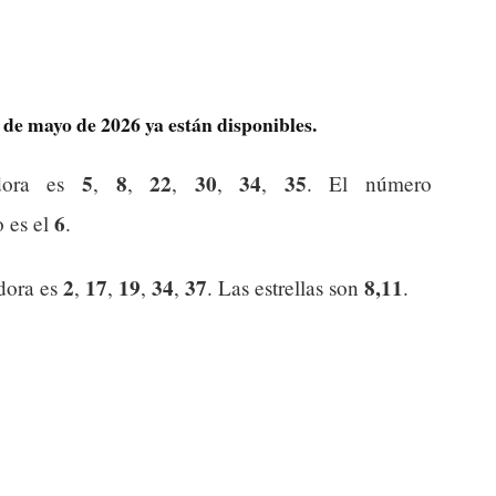
 de mayo de 2026 ya están disponibles.
5
8
22
30
34
35
dora es
,
,
,
,
,
. El número
6
o es el
.
2
17
19
34
37
8,11
dora es
,
,
,
,
. Las estrellas son
.