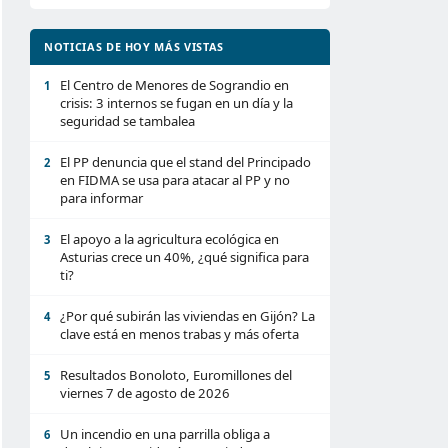
NOTICIAS DE HOY MÁS VISTAS
El Centro de Menores de Sograndio en
1
crisis: 3 internos se fugan en un día y la
seguridad se tambalea
El PP denuncia que el stand del Principado
2
en FIDMA se usa para atacar al PP y no
para informar
El apoyo a la agricultura ecológica en
3
Asturias crece un 40%, ¿qué significa para
ti?
¿Por qué subirán las viviendas en Gijón? La
4
clave está en menos trabas y más oferta
Resultados Bonoloto, Euromillones del
5
viernes 7 de agosto de 2026
Un incendio en una parrilla obliga a
6