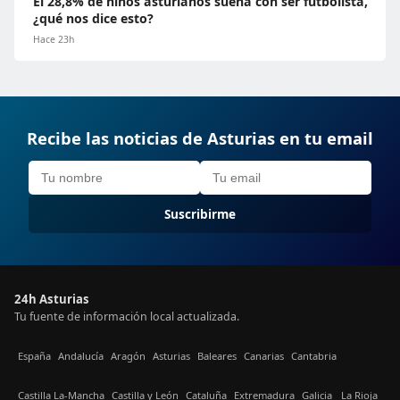
El 28,8% de niños asturianos sueña con ser futbolista,
¿qué nos dice esto?
Hace 23h
Recibe las noticias de Asturias en tu email
Suscribirme
24h Asturias
Tu fuente de información local actualizada.
España
Andalucía
Aragón
Asturias
Baleares
Canarias
Cantabria
Castilla La-Mancha
Castilla y León
Cataluña
Extremadura
Galicia
La Rioja