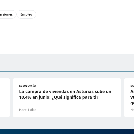
ersiones
Empleo
ECONOMÍA
E
La compra de viviendas en Asturias sube un
A
10,4% en junio: ¿Qué significa para ti?
v
g
Hace 1 días
Ha