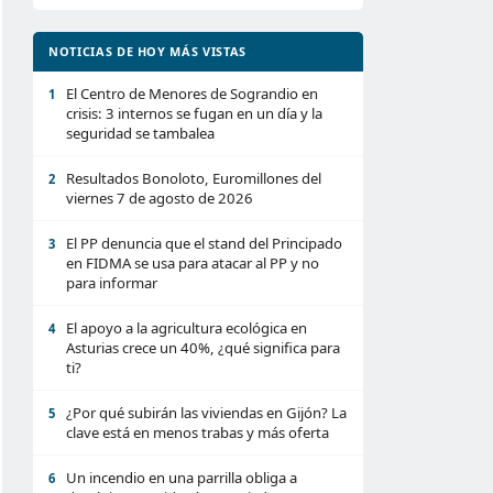
NOTICIAS DE HOY MÁS VISTAS
El Centro de Menores de Sograndio en
1
crisis: 3 internos se fugan en un día y la
seguridad se tambalea
Resultados Bonoloto, Euromillones del
2
viernes 7 de agosto de 2026
El PP denuncia que el stand del Principado
3
en FIDMA se usa para atacar al PP y no
para informar
El apoyo a la agricultura ecológica en
4
Asturias crece un 40%, ¿qué significa para
ti?
¿Por qué subirán las viviendas en Gijón? La
5
clave está en menos trabas y más oferta
Un incendio en una parrilla obliga a
6