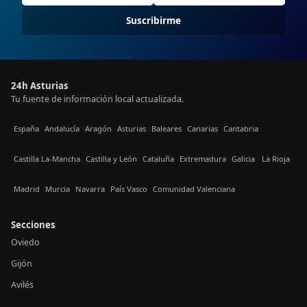
Suscribirme
24h Asturias
Tu fuente de información local actualizada.
España
Andalucía
Aragón
Asturias
Baleares
Canarias
Cantabria
Castilla La-Mancha
Castilla y León
Cataluña
Extremadura
Galicia
La Rioja
Madrid
Murcia
Navarra
País Vasco
Comunidad Valenciana
Secciones
Oviedo
Gijón
Avilés