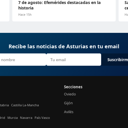
7 de agosto: Efemérides destacadas en la
S
historia
c
Hace 15h
Ha
Recibe las noticias de Asturias en tu email
Suscribir
Secciones
Oviedo
Gijón
tabria
Castilla La-Mancha
Avilés
rid
Murcia
Navarra
País Vasco