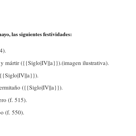
ayo, las siguientes festividades:
4).
 mártir ({{Siglo|IV||a}}).(imagen ilustrativa).
{Siglo|IV||a}}).
rmitaño ({{Siglo|IV||a}}).
ro (f. 515).
o (f. 550).