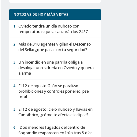
NOTICIAS DE HOY MÁS VISTAS
Oviedo tendrá un día nuboso con
1
temperaturas que alcanzarán los 24°C
Más de 310 agentes vigilan el Descenso
2
del Sella: ¿qué pasa con tu seguridad?
Un incendio en una parrilla obliga a
3
desalojar una sidrería en Oviedo y genera
alarma
El 12 de agosto Gijón se paraliza:
4
prohibiciones y controles por el eclipse
total
El 12 de agosto: cielo nuboso y lluvias en
5
Cantábrico, ¿cómo te afecta el eclipse?
¡Dos menores fugados del centro de
6
Sograndio reaparecen en Irún tras 5 días