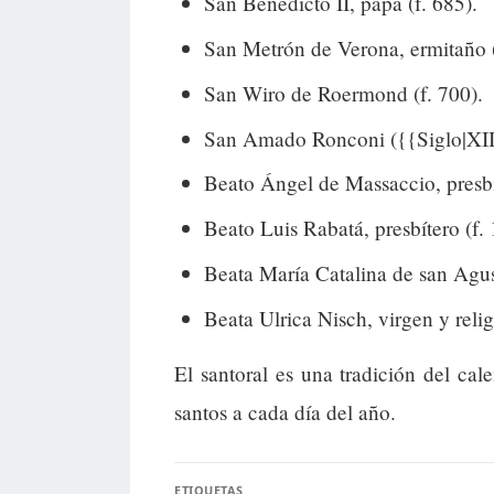
San Benedicto II, papa (f. 685).
San Metrón de Verona, ermitaño (
San Wiro de Roermond (f. 700).
San Amado Ronconi ({{Siglo|XIII
Beato Ángel de Massaccio, presbít
Beato Luis Rabatá, presbítero (f.
Beata María Catalina de san Agust
Beata Ulrica Nisch, virgen y relig
El santoral es una tradición del cal
santos a cada día del año.
ETIQUETAS