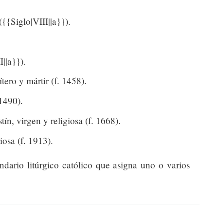
{{Siglo|VIII||a}}).
||a}}).
ero y mártir (f. 1458).
 1490).
ín, virgen y religiosa (f. 1668).
iosa (f. 1913).
endario litúrgico católico que asigna uno o varios