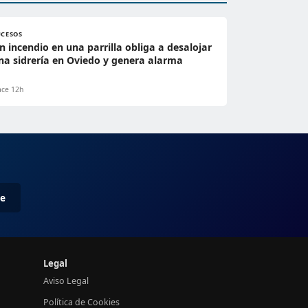
UCESOS
n incendio en una parrilla obliga a desalojar
na sidrería en Oviedo y genera alarma
ce 12h
me
Legal
Aviso Legal
Política de Cookies