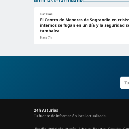
NOTICIAS RELACIONADAS
SUCESOS
El Centro de Menores de Sograndio en crisis:
internos se fugan en un día y la seguridad s
tambalea
Hace 7h
24h Asturias
Tu fuente de información local actualizada.
España
Andalucía
Aragón
Asturias
Baleares
Canarias
Can