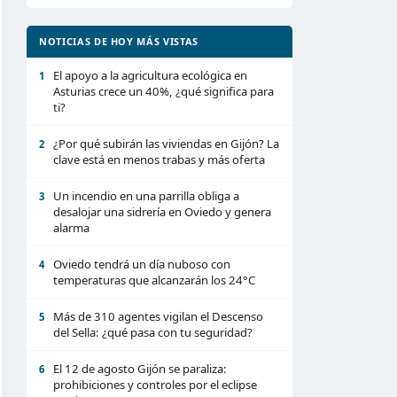
NOTICIAS DE HOY MÁS VISTAS
El apoyo a la agricultura ecológica en
1
Asturias crece un 40%, ¿qué significa para
ti?
¿Por qué subirán las viviendas en Gijón? La
2
clave está en menos trabas y más oferta
Un incendio en una parrilla obliga a
3
desalojar una sidrería en Oviedo y genera
alarma
Oviedo tendrá un día nuboso con
4
temperaturas que alcanzarán los 24°C
Más de 310 agentes vigilan el Descenso
5
del Sella: ¿qué pasa con tu seguridad?
El 12 de agosto Gijón se paraliza:
6
prohibiciones y controles por el eclipse