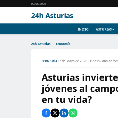
09/08/2026
24h Asturias
INICIO
ASTURIAS
24h Asturias
›
Economía
27 de Mayo de 2026 · 10:29h
2 min de lec
ECONOMÍA
Asturias inviert
jóvenes al camp
en tu vida?