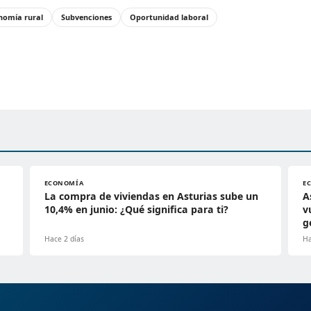
nomía rural
Subvenciones
Oportunidad laboral
ECONOMÍA
E
La compra de viviendas en Asturias sube un
A
10,4% en junio: ¿Qué significa para ti?
v
g
Hace 2 días
Ha