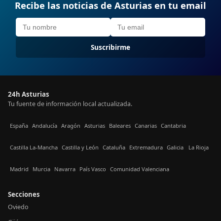
Recibe las noticias de Asturias en tu email
Suscribirme
24h Asturias
Tu fuente de información local actualizada.
España
Andalucía
Aragón
Asturias
Baleares
Canarias
Cantabria
Castilla La-Mancha
Castilla y León
Cataluña
Extremadura
Galicia
La Rioja
Madrid
Murcia
Navarra
País Vasco
Comunidad Valenciana
Secciones
Oviedo