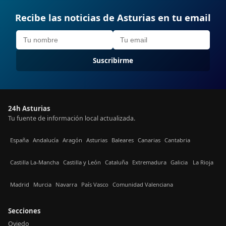
Recibe las noticias de Asturias en tu email
Suscribirme
24h Asturias
Tu fuente de información local actualizada.
España
Andalucía
Aragón
Asturias
Baleares
Canarias
Cantabria
Castilla La-Mancha
Castilla y León
Cataluña
Extremadura
Galicia
La Rioja
Madrid
Murcia
Navarra
País Vasco
Comunidad Valenciana
Secciones
Oviedo