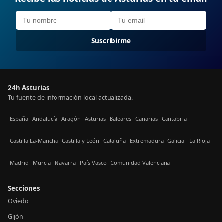
Suscribirme
24h Asturias
Tu fuente de información local actualizada.
España
Andalucía
Aragón
Asturias
Baleares
Canarias
Cantabria
Castilla La-Mancha
Castilla y León
Cataluña
Extremadura
Galicia
La Rioja
Madrid
Murcia
Navarra
País Vasco
Comunidad Valenciana
Secciones
Oviedo
Gijón