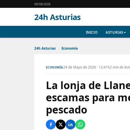
08/08/2026
24h Asturias
INICIO
ASTURIAS
24h Asturias
›
Economía
24 de Mayo de 2026 · 12:41h
2 min de lec
ECONOMÍA
La lonja de Llan
escamas para mej
pescado