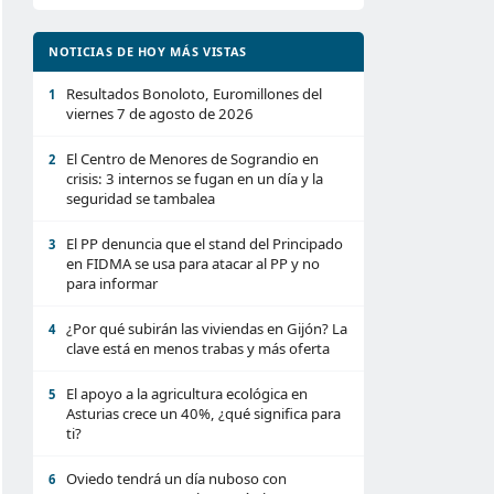
NOTICIAS DE HOY MÁS VISTAS
Resultados Bonoloto, Euromillones del
1
viernes 7 de agosto de 2026
El Centro de Menores de Sograndio en
2
crisis: 3 internos se fugan en un día y la
seguridad se tambalea
El PP denuncia que el stand del Principado
3
en FIDMA se usa para atacar al PP y no
para informar
¿Por qué subirán las viviendas en Gijón? La
4
clave está en menos trabas y más oferta
El apoyo a la agricultura ecológica en
5
Asturias crece un 40%, ¿qué significa para
ti?
Oviedo tendrá un día nuboso con
6