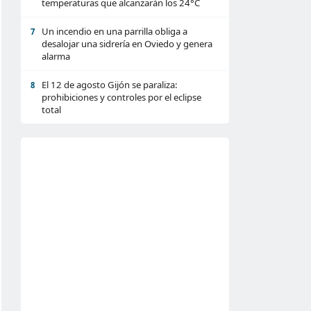
temperaturas que alcanzarán los 24°C
Un incendio en una parrilla obliga a
7
desalojar una sidrería en Oviedo y genera
alarma
El 12 de agosto Gijón se paraliza:
8
prohibiciones y controles por el eclipse
total