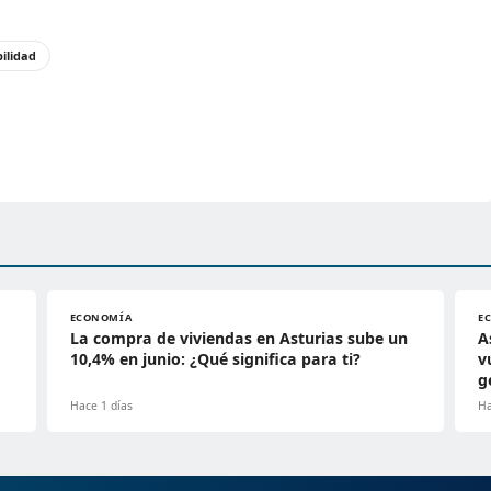
bilidad
ECONOMÍA
E
La compra de viviendas en Asturias sube un
A
10,4% en junio: ¿Qué significa para ti?
v
g
Hace 1 días
Ha