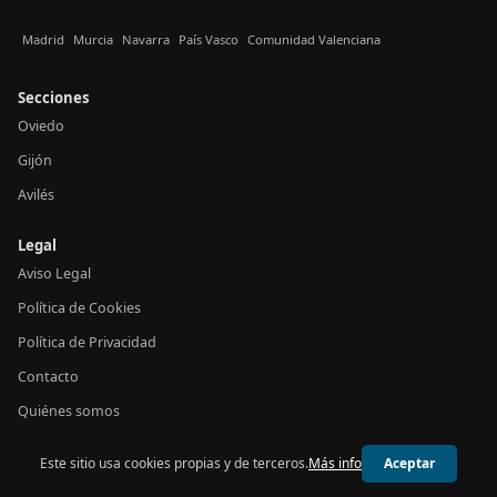
Madrid
Murcia
Navarra
País Vasco
Comunidad Valenciana
Secciones
Oviedo
Gijón
Avilés
Legal
Aviso Legal
Política de Cookies
Política de Privacidad
Contacto
Quiénes somos
Este sitio usa cookies propias y de terceros.
Más info
Aceptar
© 2026 24h Asturias