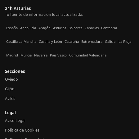
24h Asturias
Tu fuente de información local actualizada.
España
Andalucía
Aragón
Asturias
Baleares
Canarias
Cantabria
Castilla La-Mancha
Castilla y León
Cataluña
Extremadura
Galicia
La Rioja
Madrid
Murcia
Navarra
País Vasco
Comunidad Valenciana
Secciones
Oviedo
Gijón
Avilés
Legal
Aviso Legal
Política de Cookies