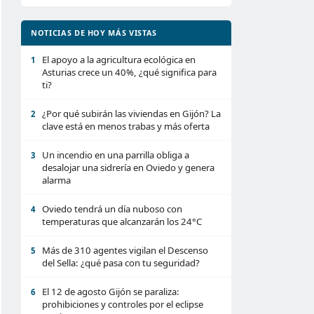
NOTICIAS DE HOY MÁS VISTAS
El apoyo a la agricultura ecológica en
1
Asturias crece un 40%, ¿qué significa para
ti?
¿Por qué subirán las viviendas en Gijón? La
2
clave está en menos trabas y más oferta
Un incendio en una parrilla obliga a
3
desalojar una sidrería en Oviedo y genera
alarma
Oviedo tendrá un día nuboso con
4
temperaturas que alcanzarán los 24°C
Más de 310 agentes vigilan el Descenso
5
del Sella: ¿qué pasa con tu seguridad?
El 12 de agosto Gijón se paraliza:
6
prohibiciones y controles por el eclipse