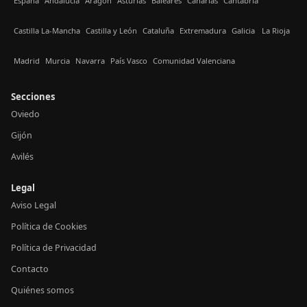
España
Andalucía
Aragón
Asturias
Baleares
Canarias
Cantabria
Castilla La-Mancha
Castilla y León
Cataluña
Extremadura
Galicia
La Rioja
Madrid
Murcia
Navarra
País Vasco
Comunidad Valenciana
Secciones
Oviedo
Gijón
Avilés
Legal
Aviso Legal
Política de Cookies
Política de Privacidad
Contacto
Quiénes somos