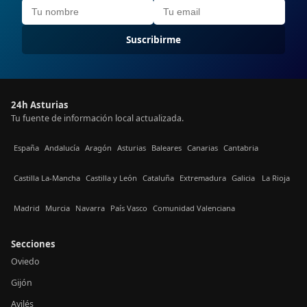
Suscribirme
24h Asturias
Tu fuente de información local actualizada.
España
Andalucía
Aragón
Asturias
Baleares
Canarias
Cantabria
Castilla La-Mancha
Castilla y León
Cataluña
Extremadura
Galicia
La Rioja
Madrid
Murcia
Navarra
País Vasco
Comunidad Valenciana
Secciones
Oviedo
Gijón
Avilés