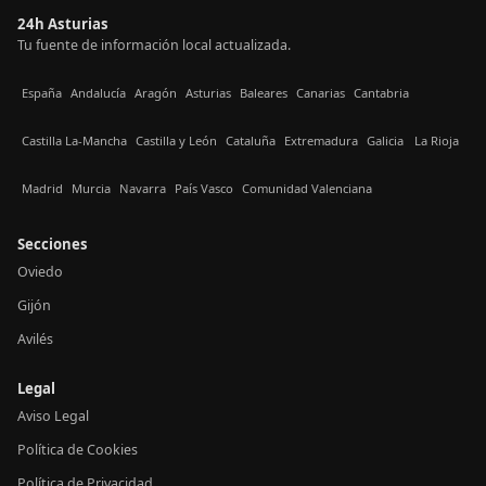
24h Asturias
Tu fuente de información local actualizada.
España
Andalucía
Aragón
Asturias
Baleares
Canarias
Cantabria
Castilla La-Mancha
Castilla y León
Cataluña
Extremadura
Galicia
La Rioja
Madrid
Murcia
Navarra
País Vasco
Comunidad Valenciana
Secciones
Oviedo
Gijón
Avilés
Legal
Aviso Legal
Política de Cookies
Política de Privacidad