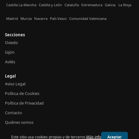
Castilla La-Mancha
Castilla y León
Cataluña
Extremadura
Galicia
La Rioja
Madrid
Murcia
Navarra
País Vasco
Comunidad Valenciana
Secciones
Oviedo
Gijón
Avilés
Legal
Aviso Legal
Política de Cookies
Política de Privacidad
Contacto
Quiénes somos
Este sitio usa cookies propias y de terceros.
Más info
Aceptar