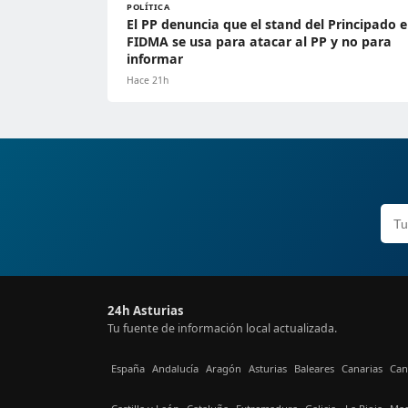
POLÍTICA
El PP denuncia que el stand del Principado 
FIDMA se usa para atacar al PP y no para
informar
Hace 21h
24h Asturias
Tu fuente de información local actualizada.
España
Andalucía
Aragón
Asturias
Baleares
Canarias
Can