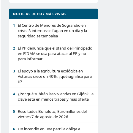
NOTICIAS DE HOY MÁS VISTAS
El Centro de Menores de Sograndio en
1
crisis: 3 internos se fugan en un día y la
seguridad se tambalea
El PP denuncia que el stand del Principado
2
en FIDMA se usa para atacar al PP y no
para informar
El apoyo a la agricultura ecológica en
3
Asturias crece un 40%, ¿qué significa para
ti?
¿Por qué subirán las viviendas en Gijón? La
4
clave está en menos trabas y más oferta
Resultados Bonoloto, Euromillones del
5
viernes 7 de agosto de 2026
Un incendio en una parrilla obliga a
6