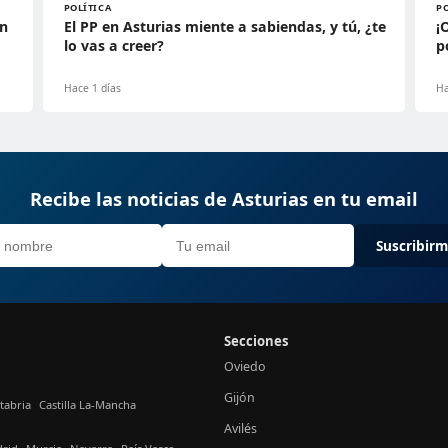
POLÍTICA
P
en
El PP en Asturias miente a sabiendas, y tú, ¿te
¡
lo vas a creer?
p
Hace 1 días
Ha
Recibe las noticias de Asturias en tu email
Suscribir
Secciones
Oviedo
Gijón
tabria
Castilla La-Mancha
Avilés