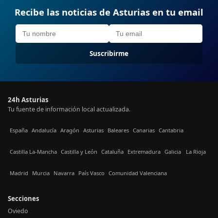
Recibe las noticias de Asturias en tu email
Suscribirme
24h Asturias
Tu fuente de información local actualizada.
España
Andalucía
Aragón
Asturias
Baleares
Canarias
Cantabria
Castilla La-Mancha
Castilla y León
Cataluña
Extremadura
Galicia
La Rioja
Madrid
Murcia
Navarra
País Vasco
Comunidad Valenciana
Secciones
Oviedo