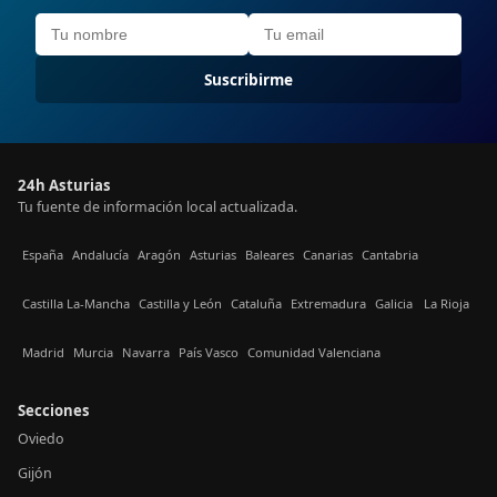
Suscribirme
24h Asturias
Tu fuente de información local actualizada.
España
Andalucía
Aragón
Asturias
Baleares
Canarias
Cantabria
Castilla La-Mancha
Castilla y León
Cataluña
Extremadura
Galicia
La Rioja
Madrid
Murcia
Navarra
País Vasco
Comunidad Valenciana
Secciones
Oviedo
Gijón