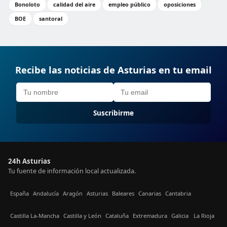
Bonoloto
calidad del aire
empleo público
oposiciones
BOE
santoral
Recibe las noticias de Asturias en tu email
Suscribirme
24h Asturias
Tu fuente de información local actualizada.
España
Andalucía
Aragón
Asturias
Baleares
Canarias
Cantabria
Castilla La-Mancha
Castilla y León
Cataluña
Extremadura
Galicia
La Rioja