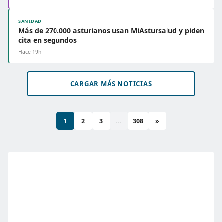
SANIDAD
Más de 270.000 asturianos usan MiAstursalud y piden
cita en segundos
Hace 19h
CARGAR MÁS NOTICIAS
1
2
3
...
308
»