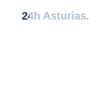
descubierta.
24h Asturias
24h Asturias
.
.